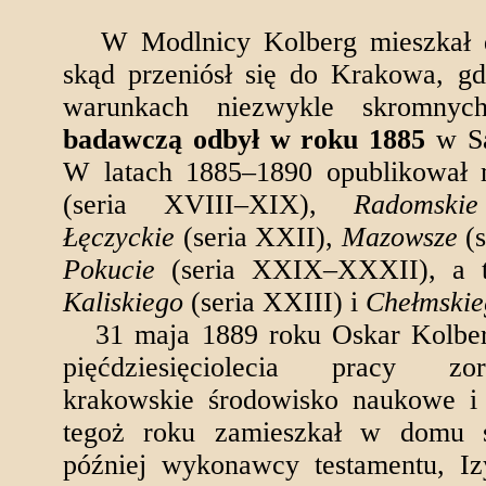
W Modlnicy Kolberg mieszkał do
skąd przeniósł się do Krakowa, gd
warunkach niezwykle skromny
badawczą odbył w roku 1885
w Sa
W latach 1885–1890 opublikował 
(seria XVIII–XIX),
Radomskie
Łęczyckie
(seria XXII),
Mazowsze
(s
Pokucie
(seria XXIX–XXXII), a t
Kaliskiego
(seria XXIII) i
Chełmskie
31 maja 1889 roku Oskar Kolberg
pięćdziesięciolecia pracy zo
krakowskie środowisko naukowe i 
tegoż roku zamieszkał w domu s
później wykonawcy testamentu, Iz