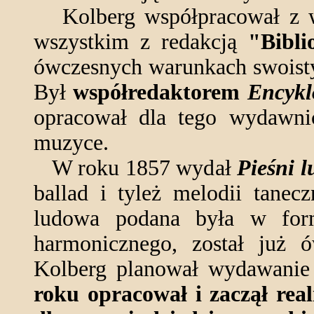
Kolberg współpracował z 
wszystkim z redakcją
"Bibli
ówczesnych warunkach swoisty s
Był
współredaktorem
Encykl
opracował dla tego wydawni
muzyce.
W roku 1857 wydał
Pieśni l
ballad i tyleż melodii tane
ludowa podana była w form
harmonicznego, został już 
Kolberg planował wydawanie 
roku opracował i zaczął real