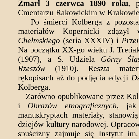
Zmarł 3 czerwca 1890 roku
, 
Cmentarzu Rakowickim w Krakowie
Po śmierci Kolberga z pozostaw
materiałów Kopernicki zdążył
Chełmskiego
(seria XXXIV) i
Prze
Na początku XX-go wieku J. Tretia
(1907), a S. Udziela
Górny Ślą
Rzeszów
(1910). Reszta mater
rękopisach aż do podjęcia edycji
Dz
Kolberga.
Zarówno opublikowane przez Kol
i
Obrazów etnograficznych
, jak
manuskryptach materiały, stanowi
dziejów kultury narodowej. Opraco
spuścizny zajmuje się Instytut i