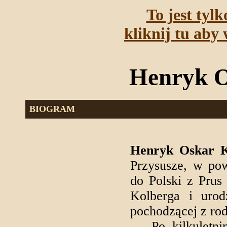
To jest tyl
kliknij tu aby 
Henryk O
BIOGRAM
Henryk Oskar K
Przysusze, w po
do Polski z Prus
Kolberga i uro
pochodzącej z rod
Po kilkuletnim