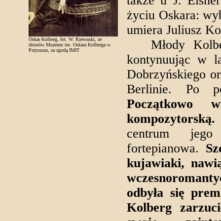
także u J. Elsn
życiu Oskara: wy
umiera Juliusz Ko
Oskar Kolberg, fot. W. Rzewuski, ze
Młody Kolberg 
zbiorów Muzeum im. Oskara Kolberga w
Przysusze, za zgodą IMIT
kontynuując w l
Dobrzyńskiego or
Berlinie. Po 
Początkowo w
kompozytorską.
centrum jego
fortepianowa.
Sz
kujawiaki, naw
wczesnoromanty
odbyła się pre
Kolberg zarzuc