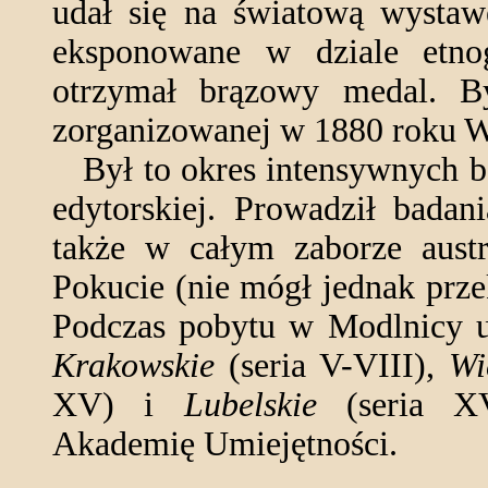
udał się na światową wysta
eksponowane w dziale etnog
otrzymał brązowy medal. 
zorganizowanej w 1880 roku W
Był to okres intensywnych ba
edytorskiej. Prowadził bada
także w całym zaborze aust
Pokucie (nie mógł jednak prze
Podczas pobytu w Modlnicy u
Krakowskie
(seria V-VIII),
Wi
XV) i
Lubelskie
(seria XV
Akademię Umiejętności.