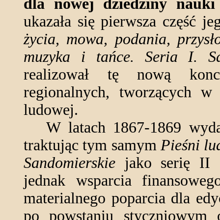
dla nowej dziedziny nauki 
ukazała się pierwsza część je
życia, mowa, podania, przysło
muzyka i tańce. Seria I. Sa
realizował tę nową konc
regionalnych, tworzących w
ludowej.
W latach 1867-1869 wyd
traktując tym samym
Pieśni lu
Sandomierskie
jako serię II 
jednak wsparcia finansoweg
materialnego poparcia dla edy
po powstaniu styczniowym o