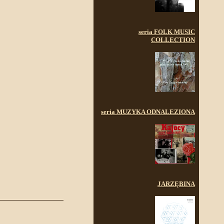
seria FOLK MUSIC
COLLECTION
seria MUZYKA ODNALEZIONA
JARZĘBINA