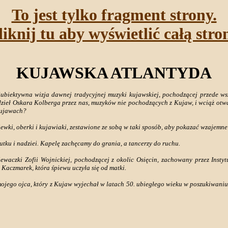
To jest tylko fragment strony.
liknij tu aby wyświetlić całą stro
KUJAWSKA ATLANTYDA
ubiektywna wizja dawnej tradycyjnej muzyki kujawskiej, pochodzącej przede wsz
ieł Oskara Kolberga przez nas, muzyków nie pochodzących z Kujaw, i wciąż otwa
Kujawach?
yśpiewki, oberki i kujawiaki, zestawione ze sobą w taki sposób, aby pokazać wzajemn
utku i nadziei. Kapelę zachęcamy do grania, a tancerzy do ruchu.
śpiewaczki Zofii Wojnickiej, pochodzącej z okolic Osięcin, zachowany przez Inst
 Kaczmarek, która śpiewu uczyła się od matki.
jego ojca, który z Kujaw wyjechał w latach 50. ubiegłego wieku w poszukiwaniu 