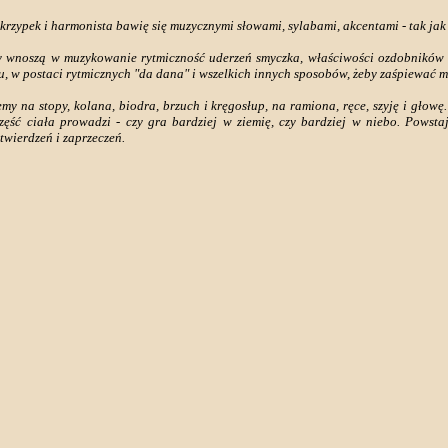
skrzypek i harmonista bawię się muzycznymi słowami, sylabami, akcentami - tak jak
nty wnoszą w muzykowanie rytmiczność uderzeń smyczka, właściwości ozdobników 
, w postaci rytmicznych "da dana" i wszelkich innych sposobów, żeby zaśpiewać me
my na stopy, kolana, biodra, brzuch i kręgosłup, na ramiona, ręce, szyję i głow
zęść ciała prowadzi - czy gra bardziej w ziemię, czy bardziej w niebo. Powsta
twierdzeń i zaprzeczeń.