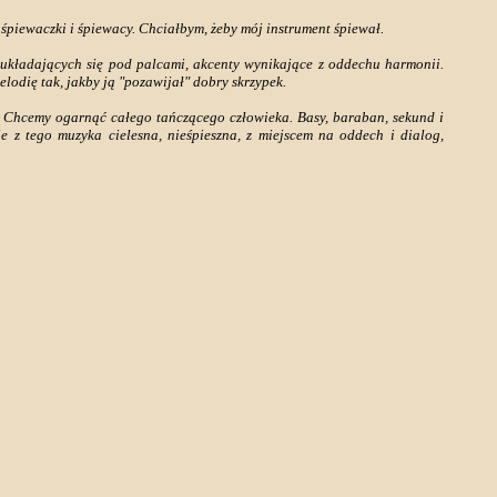
 śpiewaczki i śpiewacy. Chciałbym, żeby mój instrument śpiewał.
układających się pod palcami, akcenty wynikające z oddechu harmonii.
lodię tak, jakby ją "pozawijał" dobry skrzypek.
ę. Chcemy ogarnąć całego tańczącego człowieka. Basy, baraban, sekund i
je z tego muzyka cielesna, nieśpieszna, z miejscem na oddech i dialog,