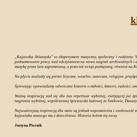
k
„Kujawska Atlantyda" to eksperyment muzyczny, społeczny i rodzinny. S
podsumowanie pracy nad odczytaniem na nowo nagrań archiwalnych i dz
muzykę przez lata zapomnianą, a przecież wciąż pamiętaną, również na 
Na płycie znalazły się pieśni liryczne, weselne, taneczne, religijne, prz
Śpiewając opowiadamy odwieczne historie o miłości, śmierci, radości, sm
Ważną inspiracją stał się dla nas repertuar wybitnej, nieżyjącej już 
nagrania wybitnej, współczesnej śpiewaczki ludowej ze Śmiłowic, Danuty
Najważniejszą inspiracją dla mnie są jednak wspomnienia i osobowość mo
kujawiaka znanego mu z dzieciństwa. Historia kołem się toczy.
Justyna Piernik