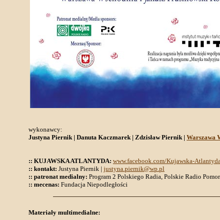
wykonawcy:
Justyna Piernik | Danuta Kaczmarek | Zdzisław Piernik |
Warszawa 
:: KUJAWSKA ATLANTYDA:
www.facebook.com/Kujawska-Atlantyd
:: kontakt:
Justyna Piernik |
justyna.piernik@wp.pl
:: patronat medialny:
Program 2 Polskiego Radia, Polskie Radio Pomor
:: mecenas:
Fundacja Niepodległości
Materiały multimedialne: