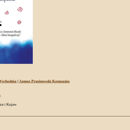
Wschodnia
|
Janusz Prusinowski Kompania
a
za i Kujaw