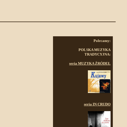
Polecamy:
POLSKA MUZYKA
TRADYCYJNA:
seria MUZYKA ŹRÓDEŁ
seria IN CRUDO