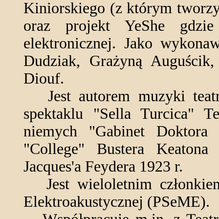
Kiniorskiego (z którym tworz
oraz projekt YeShe gdzie
elektronicznej. Jako wykona
Dudziak, Grażyną Auguści
Diouf.
Jest autorem muzyki teatra
spektaklu "Sella Turcica" T
niemych "Gabinet Doktora 
"College" Bustera Keatona
Jacques'a Feydera 1923 r.
Jest wieloletnim członkiem
Elektroakustycznej (PSeME).