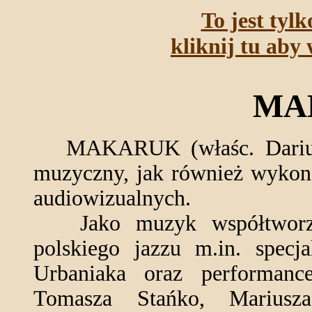
To jest tyl
kliknij tu aby 
MA
MAKARUK (właśc. Dariusz
muzyczny, jak również wykonaw
audiowizualnych.
Jako muzyk współtworzy 
polskiego jazzu m.in. specj
Urbaniaka oraz performanc
Tomasza Stańko, Mariusz