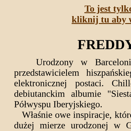
To jest tyl
kliknij tu aby 
FREDD
Urodzony w Barcelonie 
przedstawicielem hiszpański
elektronicznej postaci. Ch
debiutanckim albumie "Siest
Półwyspu Iberyjskiego.
Właśnie owe inspiracje, któr
dużej mierze urodzonej w G