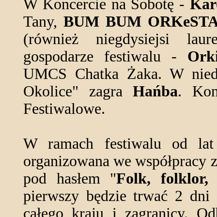
W Koncercie na Sobotę -
Kar
Tany,
BUM BUM ORKeST
(również niegdysiejsi lau
gospodarze festiwalu -
Ork
UMCS Chatka Żaka. W niedzi
Okolice" zagra
Hańba
. Kon
Festiwalowe.
W ramach festiwalu od lat
organizowana we współpracy
pod hasłem "
Folk, folklor,
pierwszy będzie trwać 2 dni 
całego kraju i zagranicy. Od