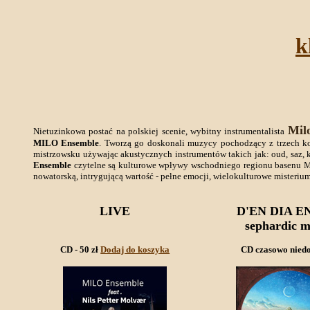
k
Mil
Nietuzinkowa postać na polskiej scenie, wybitny instrumentalista
MILO Ensemble
. Tworzą go doskonali muzycy pochodzący z trzech kont
mistrzowsku używając akustycznych instrumentów takich jak: oud, saz,
Ensemble
czytelne są kulturowe wpływy wschodniego regionu basenu Mo
nowatorską, intrygującą wartość - pełne emocji, wielokulturowe misterium
LIVE
D'EN DIA E
sephardic m
CD - 50 zł
Dodaj do koszyka
CD czasowo niedo