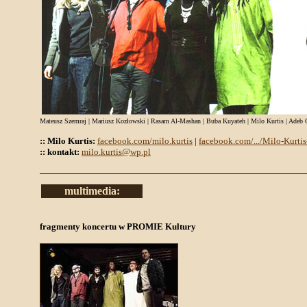
Mateusz Szemraj | Mariusz Kozłowski | Rasam Al-Mashan | Buba Kuyateh | Milo Kurtis | Ade
:: Milo Kurtis:
facebook.com/milo.kurtis
|
facebook.com/.../Milo-Kurtis-
:: kontakt:
milo.kurtis@wp.pl
multimedia:
fragmenty koncertu w PROMIE Kultury