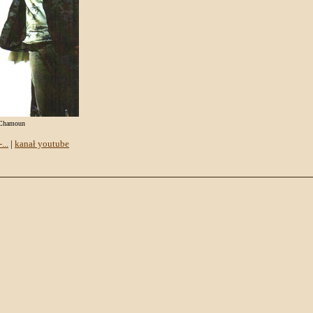
b Chamoun
...
|
kanał youtube