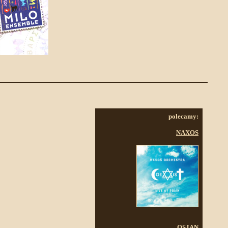
polecamy:
NAXOS
OSJAN