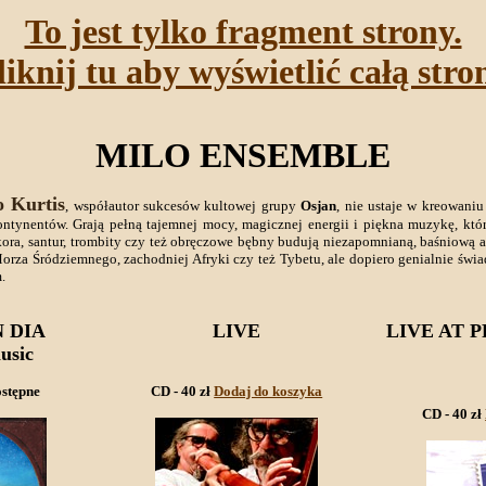
To jest tylko fragment strony.
liknij tu aby wyświetlić całą stro
MILO ENSEMBLE
o Kurtis
, współautor sukcesów kultowej grupy
Osjan
, nie ustaje w kreowani
ynentów. Grają pełną tajemnej mocy, magicznej energii i piękna muzykę, która c
 kora, santur, trombity czy też obręczowe bębny budują niezapomnianą, baśniow
rza Śródziemnego, zachodniej Afryki czy też Tybetu, ale dopiero genialnie świ
.
N DIA
LIVE
LIVE AT 
usic
stępne
CD - 40 zł
Dodaj do koszyka
CD - 40 zł