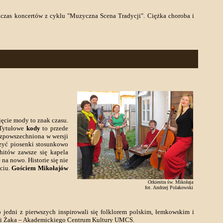
dczas koncertów z cyklu "Muzyczna Scena Tradycji". Ciężka choroba i
jęcie mody to znak czasu.
. Tytułowe
kody
to przede
ozpowszechniona w wersji
rzyć piosenki stosunkowo
 hitów zawsze się kapela
 na nowo. Historie się nie
yciu.
Gościem Mikołajów
Orkiestra św. Mikołaja
fot. Andrzej Polakowski
o jedni z pierwszych inspirowali się folklorem polskim, łemkowskim i
atki Żaka – Akademickiego Centrum Kultury UMCS.