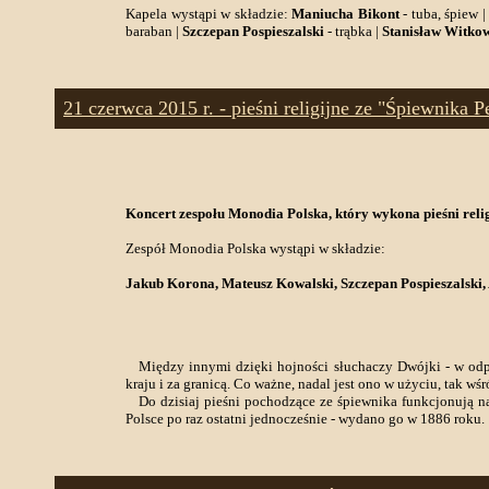
Kapela wystąpi w składzie:
Maniucha Bikont
- tuba, śpiew 
baraban |
Szczepan Pospieszalski
- trąbka |
Stanisław Witko
21 czerwca 2015 r. - pieśni religijne ze "Śpiewnika P
Koncert zespołu Monodia Polska, który wykona pieśni relig
Zespół Monodia Polska wystąpi w składzie:
Jakub Korona, Mateusz Kowalski, Szczepan Pospieszalski
Między innymi dzięki hojności słuchaczy Dwójki - w odpow
kraju i za granicą. Co ważne, nadal jest ono w użyciu, tak w
Do dzisiaj pieśni pochodzące ze śpiewnika funkcjonują najc
Polsce po raz ostatni jednocześnie - wydano go w 1886 roku.