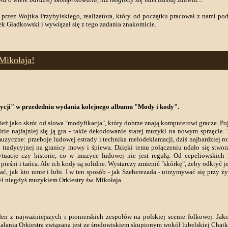
przez Wojtka Przybylskiego, realizatora, który od początku pracował z nami po
ek Gładkowski i wywiązał się z tego zadania znakomicie.
Mikołaja!
ycji" w przededniu wydania kolejnego albumu "Mody i kody".
eż jako skrót od słowa "modyfikacja", który dobrze znają komputerowi gracze. Po
ie najfajniej się ją gra - takie dekodowanie starej muzyki na nowym sprzęcie
zyczne: przeboje ludowej estrady i technika melodeklamacji, dziś najbardziej r
ze tradycyjnej na granicy mowy i śpiewu. Dzięki temu połączeniu udało się stwo
ytuacje czy historie, co w muzyce ludowej nie jest regułą. Od cepeliowskich
ieśni i tańca. Ale ich kody są solidne. Wystarczy zmienić "skórkę", żeby odkryć je
ać, jak kto umie i lubi. I w ten sposób - jak Szeherezada - utrzymywać się przy ż
 był niegdyś muzykiem Orkiestry św. Mikołaja.
den z najważniejszych i pionierskich zespołów na polskiej scenie folkowej. Jak
ziałania Orkiestra związana jest ze środowiskiem skupionym wokół lubelskiej Ch