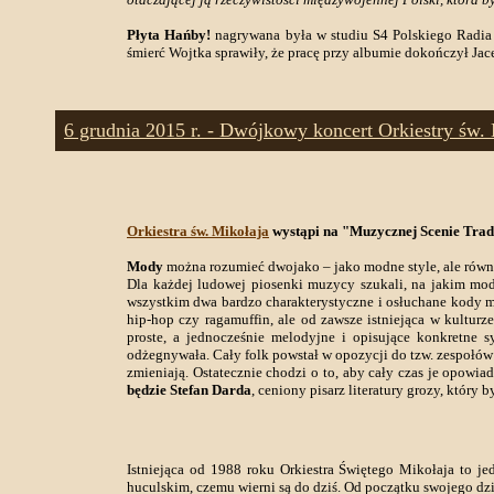
Płyta Hańby!
nagrywana była w studiu S4 Polskiego Radia 
śmierć Wojtka sprawiły, że pracę przy albumie dokończył Jac
6 grudnia 2015 r. - Dwójkowy koncert Orkiestry św. 
Orkiestra św. Mikołaja
wystąpi na "Muzycznej Scenie Trad
Mody
można rozumieć dwojako – jako modne style, ale równi
Dla każdej ludowej piosenki muzycy szukali, na jakim modz
wszystkim dwa bardzo charakterystyczne i osłuchane kody mu
hip-hop czy ragamuffin, ale od zawsze istniejąca w kultur
proste, a jednocześnie melodyjne i opisujące konkretne s
odżegnywała. Cały folk powstał w opozycji do tzw. zespołów p
zmieniają. Ostatecznie chodzi o to, aby cały czas je opowiad
będzie Stefan Darda
, ceniony pisarz literatury grozy, który
Istniejąca od 1988 roku Orkiestra Świętego Mikołaja to je
huculskim, czemu wierni są do dziś. Od początku swojego d