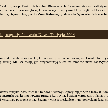
wek z gitarą po Beskidzie Niskim i Bieszczadach. Z czasem zafascynowali się m
 przez zespół przewinęło się kilkudziesięciu muzyków. Od początku z Orkiestrą jest
dzie występują: skrzypaczka
Anna Kołodziej
, perkusistka
Agnieszka Kołczewska
ugiej nagrody festiwalu Nowa Tradycja 2014
ym reliktem ale żywą tkanką, która może przybrać najróżniejszy kształt. To pr
sną sztukę. Malisze swoją grą przypominają także, że młodość może zachwycić
iadczeń muzyków ostatnich lat, to nowa i niezwykle porywająca wizja muzyki ludow
ie mazurkowe, komponowane przez ojca i syna.
Poziom wirtuozerii i fantazji 
u i wspaniałe poczucie rytmu Zuzanny wraz z nieskończonymi pomysłami Jana, s