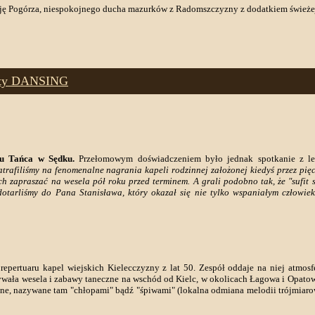
cję Pogórza, niespokojnego ducha mazurków z Radomszczyzny z dodatkiem świeżej 
płyty DANSING
u Tańca w Sędku.
Przełomowym doświadczeniem było jednak spotkanie z leg
trafiliśmy na fenomenalne nagrania kapeli rodzinnej założonej kiedyś przez pięc
ich zapraszać na wesela pół roku przed terminem. A grali podobno tak, że "sufit 
dotarliśmy do Pana Stanisława, który okazał się nie tylko wspaniałym człowiek
repertuaru kapel wiejskich Kielecczyzny z lat 50. Zespół oddaje na niej atmos
ała wesela i zabawy taneczne na wschód od Kielc, w okolicach Łagowa i Opatowa,
jne, nazywane tam "chłopami" bądź "śpiwami" (lokalna odmiana melodii trójmiaro