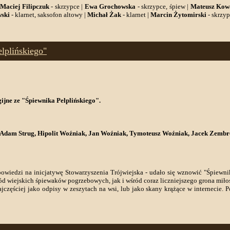
|
Maciej Filipczuk
- skrzypce |
Ewa Grochowska
- skrzypce, śpiew |
Mateusz Kow
wski
- klarnet, saksofon altowy |
Michał Żak
- klarnet |
Marcin Żytomirski
- skrzy
elplińskiego"
ijne ze "Śpiewnika Pelplińskiego".
, Adam Strug, Hipolit Woźniak, Jan Woźniak, Tymoteusz Woźniak, Jacek Zemb
iedzi na inicjatywę Stowarzyszenia Trójwiejska - udało się wznowić "Śpiewnik
śród wiejskich śpiewaków pogrzebowych, jak i wśród coraz liczniejszego grona miło
zęściej jako odpisy w zeszytach na wsi, lub jako skany krążące w internecie. P