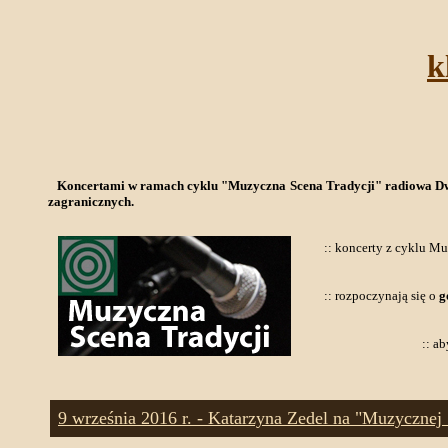
k
Koncertami w ramach cyklu "Muzyczna Scena Tradycji" radiowa Dwójka
zagranicznych.
:: koncerty z cyklu M
:: rozpoczynają się o
g
:: a
9 września 2016 r. - Katarzyna Zedel na "Muzycznej 