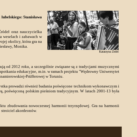
 lubelskiego: Stanisława
ródeł oraz nauczycielka
na weselach i zabawach w
ojej okolicy, która gra na
iesławy, Monika.
Katarzyna Zedel
ują od 2012 roku, a szczególnie związane są z tradycjami muzycznymi
i spotkania edukacyjne, m.in. w ramach projektu "Wędrowny Uniwersytet
namierowskiej-Prüfferowej w Toruniu.
rtystka prowadzi również badania poświęcone technikom wykonawczym i
ową, poświęconą polskim pieśniom tradycyjnym. W latach 2001-13 była
ektu zbudowania nowoczesnej harmonii trzyrzędowej. Gra na harmonii
 stroiciel akordeonów.