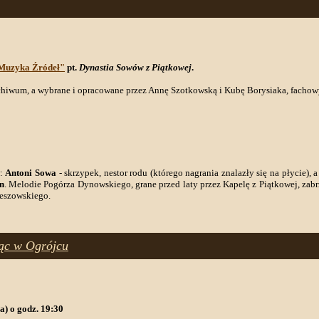
"Muzyka Źródeł"
pt.
Dynastia Sowów z Piątkowej
.
rchiwum, a wybrane i opracowane przez Annę Szotkowską i Kubę Borysiaka, fach
w:
Antoni Sowa
- skrzypek, nestor rodu (którego nagrania znalazły się na płycie), 
n
. Melodie Pogórza Dynowskiego, grane przed laty przez Kapelę z Piątkowej, za
zeszowskiego.
ąc w Ogrójcu
a) o godz. 19:30