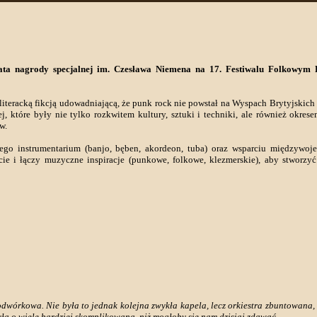
eata nagrody specjalnej im. Czesława Niemena na 17. Festiwalu Folkowym
eracką fikcją udowadniającą, że punk rock nie powstał na Wyspach Brytyjskich w
, które były nie tylko rozkwitem kultury, sztuki i techniki, ale również okres
w.
o instrumentarium (banjo, bęben, akordeon, tuba) oraz wsparciu międzywoj
ie i łączy muzyczne inspiracje (punkowe, folkowe, klezmerskie), aby stworzy
wórkowa. Nie była to jednak kolejna zwykła kapela, lecz orkiestra zbuntowana, 
yła o wiele bardziej skomplikowana, niż mogłoby się nam dzisiaj zdawać...