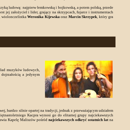
uzyką ludową: najpierw łemkowską i bojkowską, a potem polską, przede
 jej założyciel i lider, grający na skrzypcach, fujarce i instrumentach
, wiolonczelistka
Weronika Kijewska
oraz
Marcin Skrzypek
, który gra
zykład muzyków ludowych,
 dojrzałością a jedynym
ej, bardzo silnie opartej na tradycji, jednak z przeważającym udziałem
piętnastoletniego Kacpra wynosi go do elitarnej grupy najciekawszych
tawia Kapelę Maliszów pośród
najciekawszych odkryć ostatnich lat
na