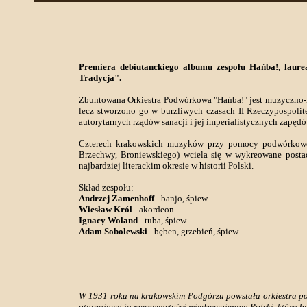
Premiera debiutanckiego albumu zespołu Hańba!, laur
Tradycja".
Zbuntowana Orkiestra Podwórkowa "Hańba!" jest muzyczno-lit
lecz stworzono go w burzliwych czasach II Rzeczypospolitej
autorytarnych rządów sanacji i jej imperialistycznych zapędó
Czterech krakowskich muzyków przy pomocy podwórkoweg
Brzechwy, Broniewskiego) wciela się w wykreowane postac
najbardziej literackim okresie w historii Polski.
Skład zespołu:
Andrzej Zamenhoff
- banjo, śpiew
Wiesław Król
- akordeon
Ignacy Woland
- tuba, śpiew
Adam Sobolewski
- bęben, grzebień, śpiew
W 1931 roku na krakowskim Podgórzu powstała orkiestra pod
otaczającej ją rzeczywistości międzywojennej Polski, która b