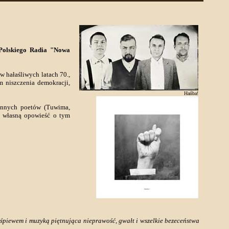
 Polskiego Radia "Nowa
 hałaśliwych latach 70.,
em niszczenia demokracji,
Hańba!
ennych poetów (Tuwima,
ć własną opowieść o tym
śpiewem i muzyką piętnująca nieprawość, gwałt i wszelkie bezeceństwa