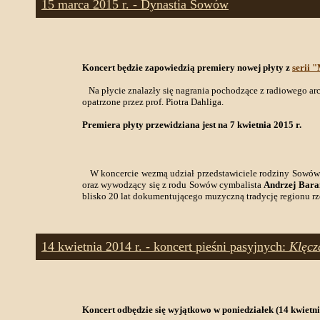
15 marca 2015 r. - Dynastia Sowów
Koncert będzie zapowiedzią premiery nowej płyty z
serii 
Na płycie znalazły się nagrania pochodzące z radiowego a
opatrzone przez prof. Piotra Dahliga.
Premiera płyty przewidziana jest na 7 kwietnia 2015 r.
W koncercie wezmą udział przedstawiciele rodziny Sowó
oraz wywodzący się z rodu Sowów cymbalista
Andrzej Bara
blisko 20 lat dokumentującego muzyczną tradycję regionu r
14 kwietnia 2014 r. - koncert pieśni pasyjnych:
Klęcz
Koncert odbędzie się wyjątkowo w poniedziałek (14 kwietni