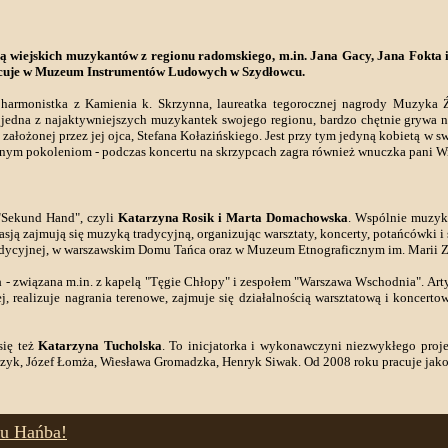
cą wiejskich muzykantów z regionu radomskiego, m.in. Jana Gacy, Jana Fokta i
racuje w Muzeum Instrumentów Ludowych w Szydłowcu.
harmonistka z Kamienia k. Skrzynna, laureatka tegorocznej nagrody Muzyka Ź
o jedna z najaktywniejszych muzykantek swojego regionu, bardzo chętnie grywa 
założonej przez jej ojca, Stefana Kołazińskiego. Jest przy tym jedyną kobietą w sw
jnym pokoleniom - podczas koncertu na skrzypcach zagra również wnuczka pani W
"Sekund Hand", czyli
Katarzyna Rosik i Marta Domachowska
. Wspólnie muzyk
asją zajmują się muzyką tradycyjną, organizując warsztaty, koncerty, potańcówki 
adycyjnej, w warszawskim Domu Tańca oraz w Muzeum Etnograficznym im. Marii Z
a
- związana m.in. z kapelą "Tęgie Chłopy" i zespołem "Warszawa Wschodnia". A
 realizuje nagrania terenowe, zajmuje się działalnością warsztatową i koncert
się też
Katarzyna Tucholska
. To inicjatorka i wykonawczyni niezwykłego proj
mczyk, Józef Łomża, Wiesława Gromadzka, Henryk Siwak. Od 2008 roku pracuje jako
ołu Hańba!