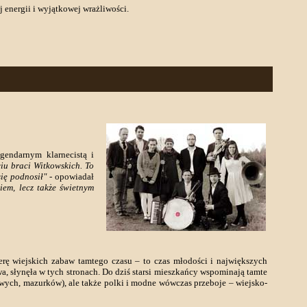
energii i wyjątkowej wrażliwości.
endarnym klarnecistą i
iu braci Witkowskich. To
się podnosił"
- opowiadał
iem, lecz także świetnym
ferę wiejskich zabaw tamtego czasu – to czas młodości i największych
 słynęła w tych stronach. Do dziś starsi mieszkańcy wspominają tamte
wych, mazurków), ale także polki i modne wówczas przeboje – wiejsko-