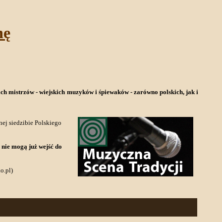
nę
 mistrzów - wiejskich muzyków i śpiewaków - zarówno polskich, jak i
ej siedzibie Polskiego
 nie mogą już wejść do
o.pl)