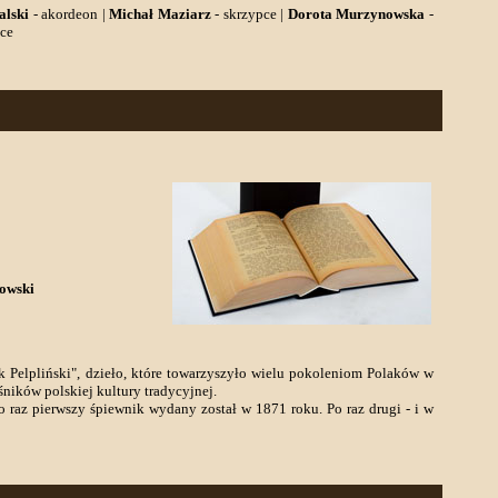
alski
- akordeon |
Michał Maziarz
- skrzypce |
Dorota Murzynowska
-
pce
rowski
 Pelpliński", dzieło, które towarzyszyło wielu pokoleniom Polaków w
śników polskiej kultury tradycyjnej.
o raz pierwszy śpiewnik wydany został w 1871 roku. Po raz drugi - i w