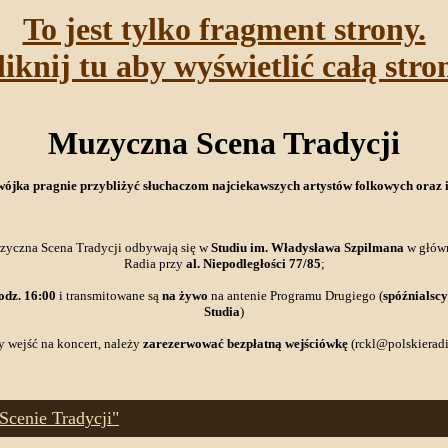
To jest tylko fragment strony.
liknij tu aby wyświetlić całą stro
Muzyczna Scena Tradycji
 pragnie przybliżyć słuchaczom najciekawszych artystów folkowych oraz ich
uzyczna Scena Tradycji odbywają się w
Studiu im. Władysława Szpilmana
w główn
Radia przy
al. Niepodległości 77/85
;
odz. 16:00
i transmitowane są
na żywo
na antenie Programu Drugiego (
spóźnialscy
Studia
)
by wejść na koncert, należy
zarezerwować bezpłatną wejściówkę
(rckl@polskieradi
Scenie Tradycji"