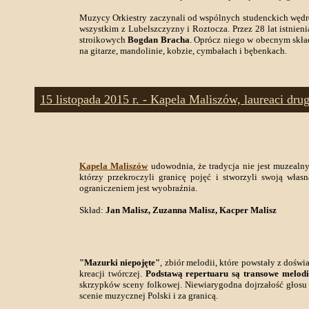
Muzycy Orkiestry zaczynali od wspólnych studenckich wędró
wszystkim z Lubelszczyzny i Roztocza. Przez 28 lat istnienia
stroikowych
Bogdan Bracha
. Oprócz niego w obecnym skła
na gitarze, mandolinie, kobzie, cymbałach i bębenkach.
15 listopada 2015 r. - Kapela Maliszów, laureaci dr
Kapela Maliszów
udowodnia, że tradycja nie jest muzealn
którzy przekroczyli granicę pojęć i stworzyli swoją wła
ograniczeniem jest wyobraźnia.
Skład:
Jan Malisz, Zuzanna Malisz, Kacper Malisz
"Mazurki niepojęte"
, zbiór melodii, które powstały z dośw
kreacji twórczej.
Podstawą repertuaru są transowe melod
skrzypków sceny folkowej. Niewiarygodna dojrzałość głos
scenie muzycznej Polski i za granicą.