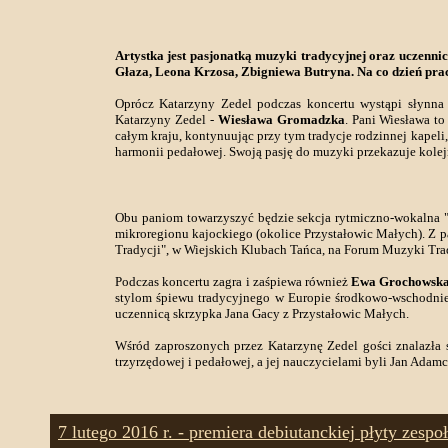
Artystka jest pasjonatką muzyki tradycyjnej oraz uczenni
Głaza, Leona Krzosa, Zbigniewa Butryna. Na co dzień p
Oprócz Katarzyny Zedel podczas koncertu wystąpi słynna 
Katarzyny Zedel -
Wiesława Gromadzka
. Pani Wiesława t
całym kraju, kontynuując przy tym tradycje rodzinnej kapeli, 
harmonii pedałowej. Swoją pasję do muzyki przekazuje kole
Obu paniom towarzyszyć będzie sekcja rytmiczno-wokalna 
mikroregionu kajockiego (okolice Przystałowic Małych). Z p
Tradycji", w Wiejskich Klubach Tańca, na Forum Muzyki Tr
Podczas koncertu zagra i zaśpiewa również
Ewa Grochowsk
stylom śpiewu tradycyjnego w Europie środkowo-wschodniej,
uczennicą skrzypka Jana Gacy z Przystałowic Małych.
Wśród zaproszonych przez Katarzynę Zedel gości znalazła 
trzyrzędowej i pedałowej, a jej nauczycielami byli Jan Ada
7 lutego 2016 r. - premiera debiutanckiej płyty zesp