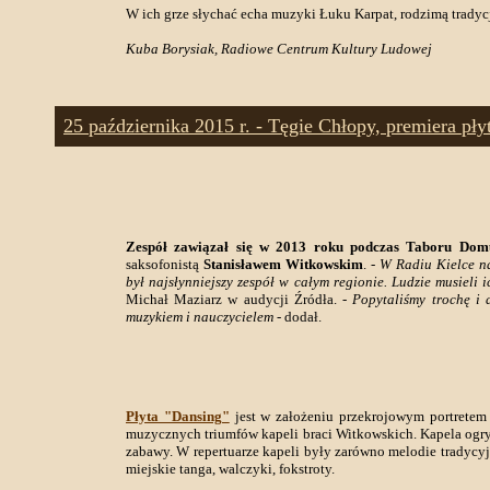
W ich grze słychać echa muzyki Łuku Karpat, rodzimą trady
Kuba Borysiak, Radiowe Centrum Kultury Ludowej
25 października 2015 r. - Tęgie Chłopy, premiera 
Zespół zawiązał się w 2013 roku podczas Taboru Dom
saksofonistą
Stanisławem Witkowskim
. -
W Radiu Kielce na
był najsłynniejszy zespół w całym regionie. Ludzie musieli 
Michał Maziarz w audycji Źródła. -
Popytaliśmy trochę i 
muzykiem i nauczycielem
- dodał.
Płyta "Dansing"
jest w założeniu przekrojowym portretem 
muzycznych triumfów kapeli braci Witkowskich. Kapela ogryw
zabawy. W repertuarze kapeli były zarówno melodie tradycy
miejskie tanga, walczyki, fokstroty.