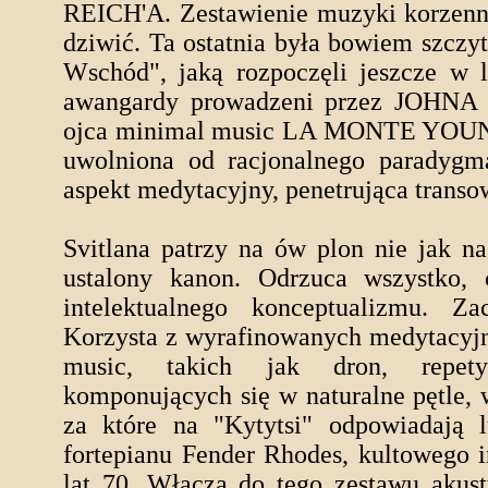
REICH'A. Zestawienie muzyki korzenn
dziwić. Ta ostatnia była bowiem szcz
Wschód", jaką rozpoczęli jeszcze w l
awangardy prowadzeni przez JOHN
ojca minimal music LA MONTE YOUN
uwolniona od racjonalnego paradygma
aspekt medytacyjny, penetrująca transo
Svitlana patrzy na ów plon nie jak n
ustalony kanon. Odrzuca wszystko,
intelektualnego konceptualizmu. Z
Korzysta z wyrafinowanych medytacyj
music, takich jak dron, repety
komponujących się w naturalne pętle, 
za które na "Kytytsi" odpowiadają l
fortepianu Fender Rhodes, kultowego i
lat 70. Włącza do tego zestawu akus