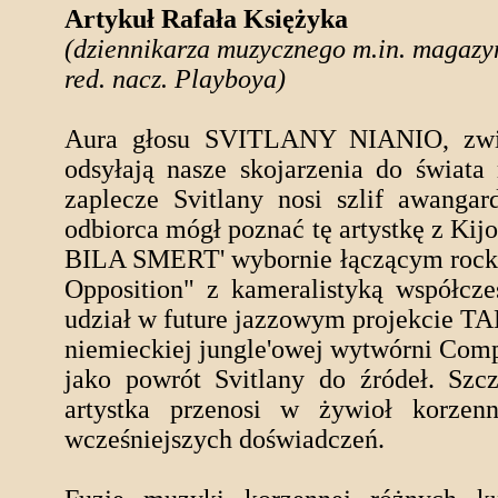
Artykuł Rafała Księżyka
(dziennikarza muzycznego m.in. magaz
red. nacz. Playboya)
Aura głosu SVITLANY NIANIO, zwiew
odsyłają nasze skojarzenia do świat
zaplecze Svitlany nosi szlif awangar
odbiorca mógł poznać tę artystkę z Ki
BILA SMERT' wybornie łączącym rocko
Opposition" z kameralistyką współcze
udział w future jazzowym projekcie 
niemieckiej jungle'owej wytwórni Compo
jako powrót Svitlany do źródeł. Szc
artystka przenosi w żywioł korzen
wcześniejszych doświadczeń.