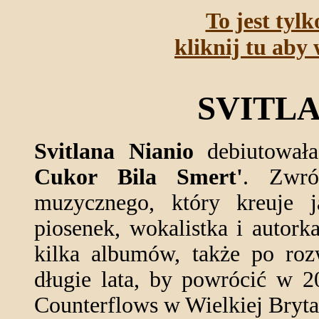
To jest tyl
kliknij tu aby 
SVITLA
Svitlana Nianio
debiutowała
Cukor Bila Smert'
. Zwró
muzycznego, który kreuje 
piosenek, wokalistka i autork
kilka albumów, także po roz
długie lata, by powrócić w 2
Counterflows w Wielkiej Bryta