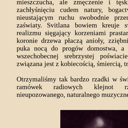
mieszczucha, ale zmęczenie i tęs
zachłyśnięciu cudem natury, bogac
nieustającym ruchu swobodnie prze
zaświaty. Svitlana bowiem kreuje
realizmu sięgający korzeniami prast
koronie drzewa płaczą anioły, zziębn
puka nocą do progów domostwa, a w
wszechobecnej srebrzystej poświaci
związana jest z kobiecością, śmiercią, t
Otrzymaliśmy tak bardzo rzadki w świ
ramówek radiowych klejnot rz
nieupozowanego, naturalnego muzyczne