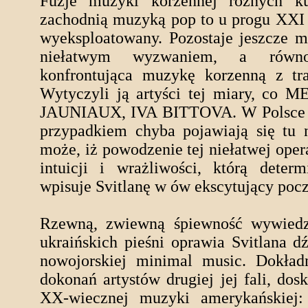
Fuzje muzyki korzennej różnych ku
zachodnią muzyką pop to u progu XXI 
wyeksploatowany. Pozostaje jeszcze m
niełatwym wyzwaniem, a równocz
konfrontująca muzykę korzenną z tr
Wytyczyli ją artyści tej miary, 
JAUNIAUX, IVA BITTOVA. W Polsce n
przypadkiem chyba pojawiają się tu 
może, iż powodzenie tej niełatwej oper
intuicji i wrażliwości, którą deter
wpisuje Svitlanę w ów ekscytujący pocz
Rzewną, zwiewną śpiewność wywiedzi
ukraińskich pieśni oprawia Svitlana 
nowojorskiej minimal music. Dokładn
dokonań artystów drugiej jej fali, do
XX-wiecznej muzyki amerykańskie