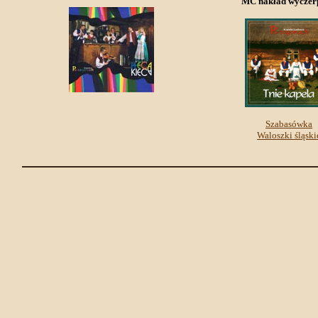
MC nakład wyczer
Szabasówka
Waloszki śląski