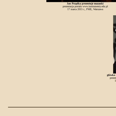
Jan Prządka prezentuje mazanki
prezentacja portalu www.instrumenty.edu.pl
17 marca 2015 r., PME, Warszawa
główka 
preze
1