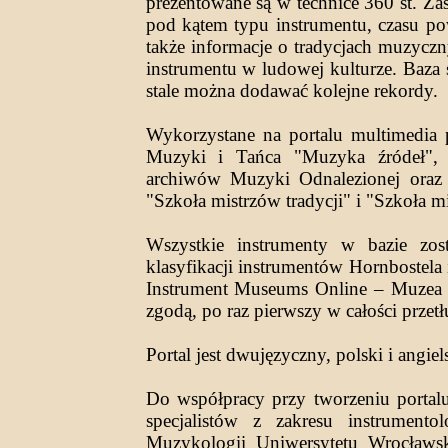
prezentowane są w technice 360 st. Za
pod kątem typu instrumentu, czasu pows
także informacje o tradycjach muzycz
instrumentu w ludowej kulturze. Baza 
stale można dodawać kolejne rekordy.
Wykorzystane na portalu multimedia p
Muzyki i Tańca "Muzyka źródeł", z
archiwów Muzyki Odnalezionej oraz 
"Szkoła mistrzów tradycji" i "Szkoła
Wszystkie instrumenty w bazie zos
klasyfikacji instrumentów Hornbostel
Instrument Museums Online – Muzea 
zgodą, po raz pierwszy w całości przet
Portal jest dwujęzyczny, polski i angiel
Do współpracy przy tworzeniu portalu
specjalistów z zakresu instrumento
Muzykologii Uniwersytetu Wrocławs