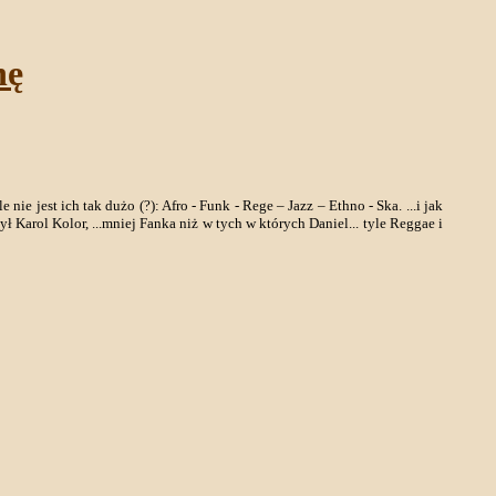
nę
 jest ich tak dużo (?): Afro - Funk - Rege – Jazz – Ethno - Ska. ...i jak
ł Karol Kolor, ...mniej Fanka niż w tych w których Daniel... tyle Reggae i