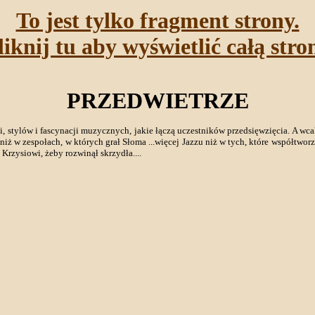
To jest tylko fragment strony.
liknij tu aby wyświetlić całą stro
PRZEDWIETRZE
ów i fascynacji muzycznych, jakie łączą uczestników przedsięwzięcia. A wcale nie
ż w zespołach, w których grał Słoma ...więcej Jazzu niż w tych, które współtworzy
a Krzysiowi, żeby rozwinął skrzydła....