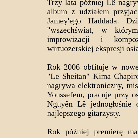
Trzy lata później Lê nagry
album z udziałem przyjac
Jamey'ego Haddada. Dz
"wszechświat, w którym 
improwizacji i kompoz
wirtuozerskiej ekspresji os
Rok 2006 obfituje w nowe
"Le Sheitan" Kima Chapiro
nagrywa elektroniczny, mi
Youssefem, pracuje przy o
Nguyên Lê jednogłośnie o
najlepszego gitarzysty.
Rok później premierę ma 