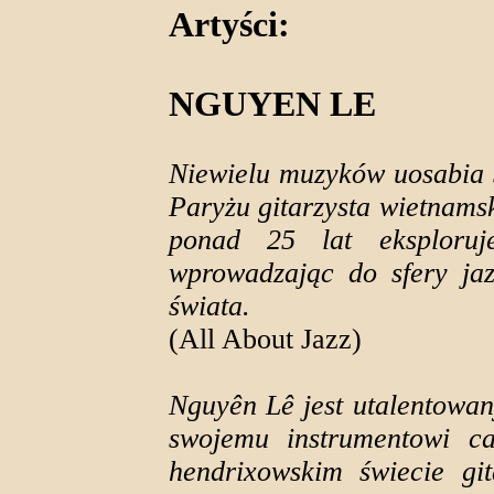
Artyści:
NGUYEN LE
Niewielu muzyków uosabia s
Paryżu gitarzysta wietnam
ponad 25 lat eksploruje
wprowadzając do sfery ja
świata.
(All About Jazz)
Nguyên Lê jest utalentowa
swojemu instrumentowi ca
hendrixowskim świecie gi