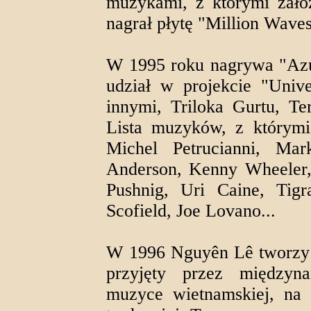
muzykami, z którymi zało
nagrał płytę "Million Waves
W 1995 roku nagrywa "Azu
udział w projekcie "Univ
innymi, Triloka Gurtu, Te
Lista muzyków, z którymi
Michel Petrucianni, Ma
Anderson, Kenny Wheeler,
Pushnig, Uri Caine, Tig
Scofield, Joe Lovano...
W 1996 Nguyên Lê tworzy "
przyjęty przez międzyn
muzyce wietnamskiej, na 