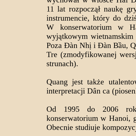
11 lat rozpoczął naukę g
instrumencie, który do dz
W konserwatorium w Ha
wyjątkowym wietnamskim in
Poza Đàn Nhị i Đàn Bầu, Q
Tre (zmodyfikowanej wersj
strunach).
Quang jest także utalent
interpretacji Dân ca (piosen
Od 1995 do 2006 rok
konserwatorium w Hanoi, g
Obecnie studiuje kompozyc