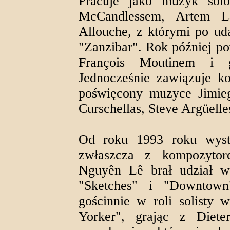
Pracuje jako muzyk sol
McCandlessem, Artem L
Allouche, z którymi po ud
"Zanzibar". Rok później pow
François Moutinem i 
Jednocześnie zawiązuje ko
poświęcony muzyce Jimieg
Curschellas, Steve Argüelle
Od roku 1993 roku wys
zwłaszcza z kompozyto
Nguyên Lê brał udział w 
"Sketches" i "Downtown
gościnnie w roli solisty
Yorker", grając z Diet