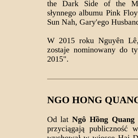
the Dark Side of the Mo
słynnego albumu Pink Flo
Sun Nah, Gary'ego Husband
W 2015 roku Nguyên Lê, o
zostaje nominowany do tyt
2015".
NGO HONG QUAN
Od lat
Ngô Hồng Quang i
przyciągają publiczność 
wychował w wiosce Hai 