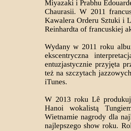
Miyazaki i Prabhu Edouard
Chaurasii. W 2011 francus
Kawalera Orderu Sztuki i L
Reinhardta of francuskiej a
Wydany w 2011 roku album
ekscentryczna interpretac
entuzjastycznie przyjęta p
też na szczytach jazzowyc
iTunes.
W 2013 roku Lê produku
Hanoi wokalistą Tungie
Wietnamie nagrody dla najl
najlepszego show roku. Rok