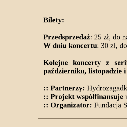
Bilety:
Przedsprzedaż
: 25 zł, do 
W dniu koncertu
: 30 zł, d
Kolejne koncerty z ser
październiku, listopadzie 
:: Partnerzy:
Hydrozagadka
:: Projekt współfinansuje
m
:: Organizator:
Fundacja Sz