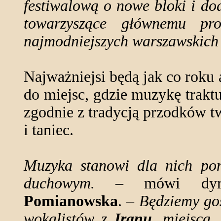
festiwalową o nowe bloki i do
towarzyszące głównemu p
najmodniejszych warszawskich
Najważniejsi będą jak co roku 
do miejsc, gdzie muzykę traktu
zgodnie z tradycją przodków tw
i taniec.
Muzyka stanowi dla nich po
duchowym.
– mówi dyrek
Pomianowska
. –
Będziemy goś
wokalistów z
Iranu
, miejsca