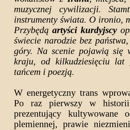
muzycznej cywilizacji. Stam
instrumenty świata. O ironio, 
Przybędą
artyści kurdyjscy
op
świecie narodzie bez państwa,
góry. Na scenie pojawią si
kraju, od kilkudziesięciu la
tańcem i poezją.
W energetyczny trans wprowa
Po raz pierwszy w histor
prezentujący kultywowane 
plemiennej, prawie niezmien