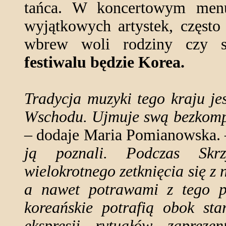
tańca. W koncertowym menu 
wyjątkowych artystek, częst
wbrew woli rodziny czy s
festiwalu będzie Korea.
Tradycja muzyki tego kraju je
Wschodu. Ujmuje swą bezkomp
– dodaje Maria Pomianowska.
ją poznali. Podczas Skrz
wielokrotnego zetknięcia się z
a nawet potrawami z tego pi
koreańskie potrafią obok sta
ekspresji rytuałów zapreze