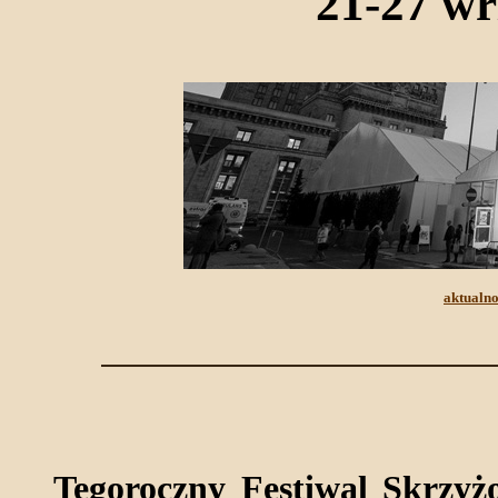
21-27 wr
aktualno
Tegoroczny Festiwal Skrzyż