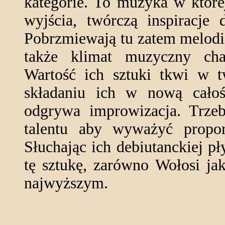
kategorie. To muzyka w której
wyjścia, twórczą inspiracje
Pobrzmiewają tu zatem melodie
także klimat muzyczny char
Wartość ich sztuki tkwi w t
składaniu ich w nową cało
odgrywa improwizacja. Trzeb
talentu aby wyważyć propor
Słuchając ich debiutanckiej p
tę sztukę, zarówno Wołosi ja
najwyższym.