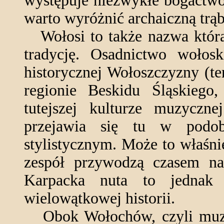
występuje niezwykłe bogactwo
warto wyróżnić archaiczną trąb
Wołosi to także nazwa któr
tradycję. Osadnictwo woł
historycznej Wołoszczyzny (t
regionie Beskidu Śląskiego,
tutejszej kulturze muzyczne
przejawia się tu w podob
stylistycznym. Może to właśn
zespół przywodzą czasem na
Karpacka nuta to jednak 
wielowątkowej historii.
Obok Wołochów, czyli muzy