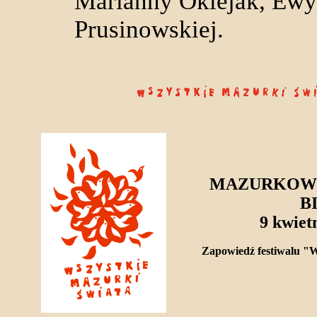
Marianny Oklejak, Ewy
Prusinowskiej.
MAZURKOWY
B
9 kwiet
Zapowiedź festiwalu "W