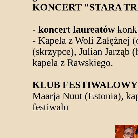
KONCERT "STARA T
-
koncert laureatów
konku
- Kapela z Woli Załężnej 
(skrzypce), Julian Jarząb 
kapela z Rawskiego.
KLUB FESTIWALOWY
Maarja Nuut (Estonia), ka
festiwalu