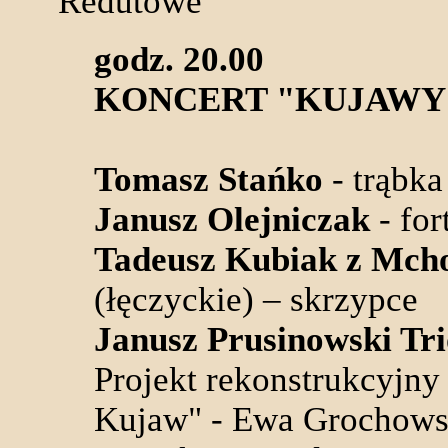
Redutowe
godz. 20.00
KONCERT "KUJAWY
Tomasz Stańko
- trąbka
Janusz Olejniczak
- for
Tadeusz Kubiak z Mch
(łęczyckie) – skrzypce
Janusz Prusinowski Tri
Projekt rekonstrukcyjny
Kujaw" - Ewa Grochowsk