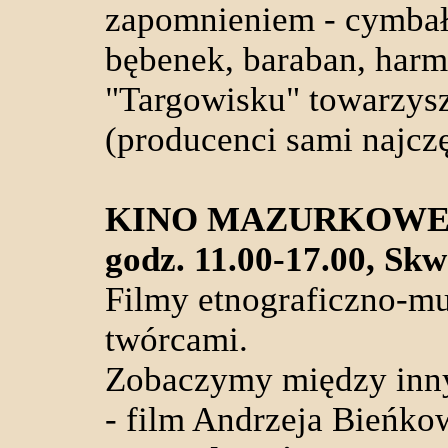
zapomnieniem - cymbały
bębenek, baraban, harmo
"Targowisku" towarzysz
(producenci sami najcz
KINO MAZURKOW
godz. 11.00-17.00, Skw
Filmy etnograficzno-mu
twórcami.
Zobaczymy między inn
- film Andrzeja Bieńko