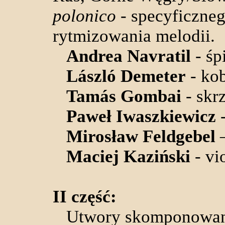
polonico
- specyficzneg
rytmizowania melodii.
Andrea Navratil
- śp
László Demeter
- ko
Tamás Gombai
- skr
Paweł Iwaszkiewicz
-
Mirosław Feldgebel
–
Maciej Kaziński
- vi
II część:
Utwory skomponowane s