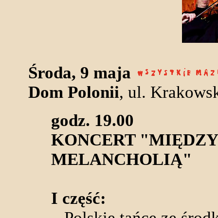
Środa, 9 maja
Dom Polonii
, ul. Krakows
godz. 19.00
KONCERT "MIĘDZY
MELANCHOLIĄ"
I część:
Polskie tańce ze środ