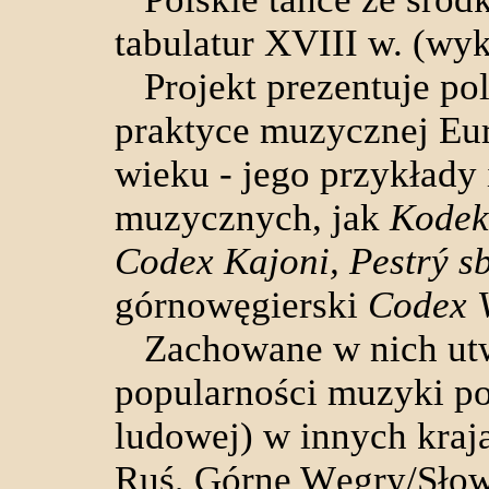
tabulatur XVIII w. (wy
Projekt prezentuje po
praktyce muzycznej Eu
wieku - jego przykłady 
muzycznych, jak
Kodek
Codex Kajoni, Pestrý s
górnowęgierski
Codex V
Zachowane w nich utw
popularności muzyki pol
ludowej) w innych kraj
Ruś, Górne Węgry/Słow