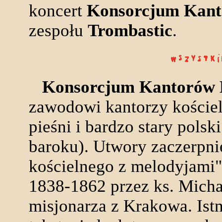
koncert
Konsorcjum Kanto
zespołu
Trombastic
.
Konsorcjum Kantorów K
zawodowi kantorzy kościeln
pieśni i bardzo stary polsk
baroku). Utwory zaczerpni
kościelnego z melodyjami
1838-1862 przez ks. Mich
misjonarza z Krakowa. Istn