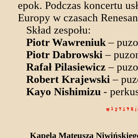
epok. Podczas koncertu us
Europy w czasach Renesan
Skład zespołu:
Piotr Wawreniuk
– puzo
Piotr Dabrowski
– puzo
Rafał Pilasiewicz
– puzo
Robert Krajewski
– puz
Kayo Nishimizu
- perku
Kapela Mateusza Niwińskieg