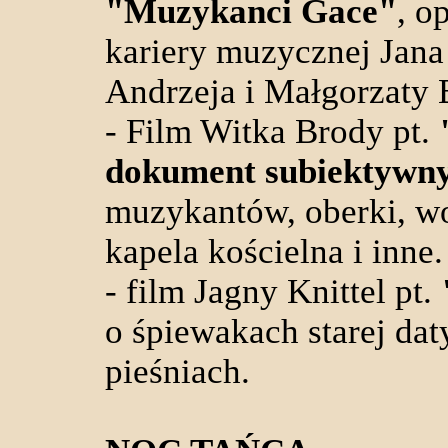
"Muzykanci Gace"
, o
kariery muzycznej Jana 
Andrzeja i Małgorzaty 
- Film Witka Brody pt.
dokument subiektywn
muzykantów, oberki, wol
kapela kościelna i inne.
- film Jagny Knittel pt.
o śpiewakach starej daty
pieśniach.