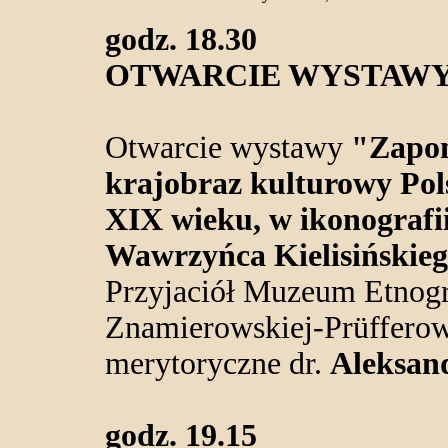
godz. 18.30
OTWARCIE WYSTAW
Otwarcie wystawy
"Zapom
krajobraz kulturowy Pol
XIX wieku, w ikonografi
Wawrzyńca Kielisińskie
Przyjaciół Muzeum Etnogr
Znamierowskiej-Prüfferow
merytoryczne dr.
Aleksan
godz. 19.15