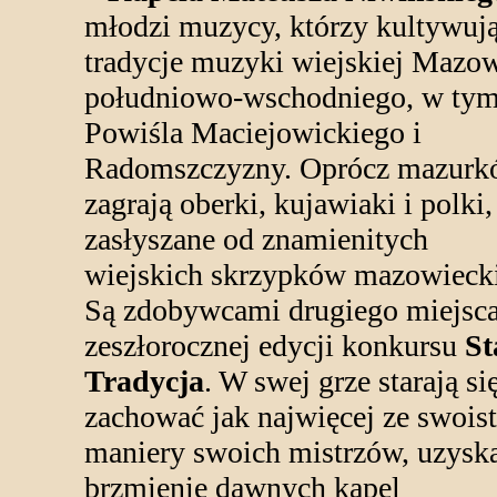
młodzi muzycy, którzy kultywuj
tradycje muzyki wiejskiej Mazo
południowo-wschodniego, w ty
Powiśla Maciejowickiego i
Radomszczyzny. Oprócz mazur
zagrają oberki, kujawiaki i polki,
zasłyszane od znamienitych
wiejskich skrzypków mazowieck
Są zdobywcami drugiego miejsc
zeszłorocznej edycji konkursu
St
Tradycja
. W swej grze starają si
zachować jak najwięcej ze swoist
maniery swoich mistrzów, uzysk
brzmienie dawnych kapel