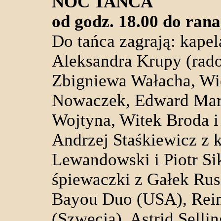
NOC TAŃCA
od godz. 18.00 do ran
Do tańca zagrają: kapel
Aleksandra Krupy (rado
Zbigniewa Wałacha, Wi
Nowaczek, Edward Mark
Wojtyna, Witek Broda i
Andrzej Staśkiewicz z 
Lewandowski i Piotr Si
śpiewaczki z Gałek Rus
Bayou Duo (USA), Rein
(Szwecja), Astrid Selli