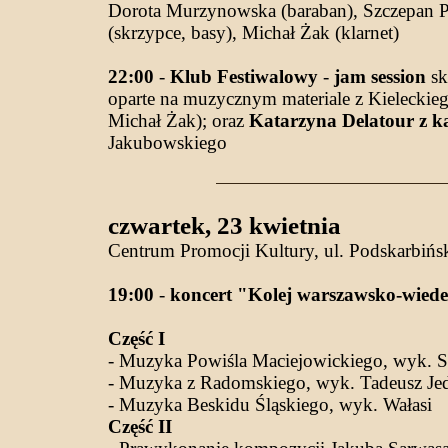
Dorota Murzynowska (baraban), Szczepan Po
(skrzypce, basy), Michał Żak (klarnet)
22:00
-
Klub Festiwalowy
-
jam session
sk
oparte na muzycznym materiale z Kielecki
Michał Żak); oraz
Katarzyna Delatour z k
Jakubowskiego
czwartek, 23 kwietnia
Centrum Promocji Kultury, ul. Podskarbińs
19:00
-
koncert "Kolej warszawsko-wied
Część I
- Muzyka Powiśla Maciejowickiego, wyk. S
- Muzyka z Radomskiego, wyk. Tadeusz Jedy
- Muzyka Beskidu Śląskiego, wyk. Wałasi
Część II