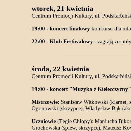
wtorek, 21 kwietnia
Centrum Promocji Kultury, ul. Podskarbińs
19:00
-
koncert finałowy
konkursu dla m
22:00
-
Klub Festiwalowy
- zagrają zespoł
środa, 22 kwietnia
Centrum Promocji Kultury, ul. Podskarbińs
19:00
-
koncert "Muzyka z Kielecczyzny
Mistrzowie:
Stanisław Witkowski (klarnet, 
Ogonowski (skrzypce), Władysław Bąk (akor
Uczniowie
(Tęgie Chłopy): Maniucha Bikont
Grochowska (śpiew, skrzypce), Mateusz Kow