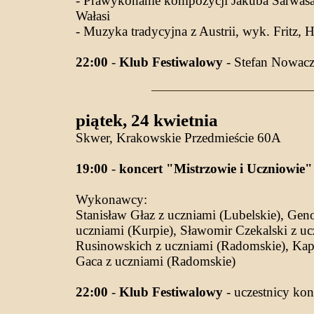
- Prawykonanie kompozycji Jakuba Sarwasa "
Wałasi
- Muzyka tradycyjna z Austrii, wyk. Fritz, Ha
22:00
-
Klub Festiwalowy
- Stefan Nowacze
piątek, 24 kwietnia
Skwer, Krakowskie Przedmieście 60A
19:00
-
koncert "Mistrzowie i Uczniowie"
Wykonawcy:
Stanisław Głaz z uczniami (Lubelskie), Gen
uczniami (Kurpie), Sławomir Czekalski z uc
Rusinowskich z uczniami (Radomskie), Kape
Gaca z uczniami (Radomskie)
22:00
-
Klub Festiwalowy
- uczestnicy konc