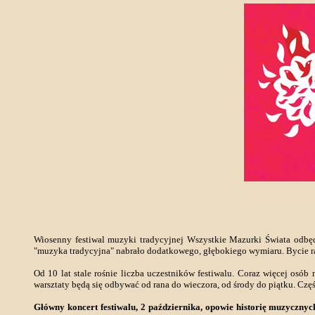
Wiosenny festiwal muzyki tradycyjnej Wszystkie Mazurki Świata odbęd
"muzyka tradycyjna" nabrało dodatkowego, głębokiego wymiaru. Bycie raz
Od 10 lat stale rośnie liczba uczestników festiwalu. Coraz więcej osób 
warsztaty będą się odbywać od rana do wieczora, od środy do piątku. Czę
Główny koncert festiwalu, 2 października, opowie historię muzycznych