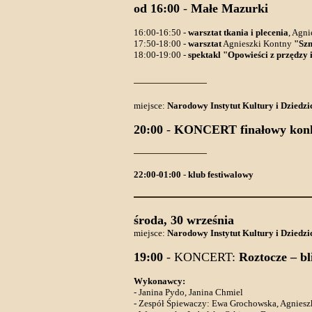
od 16:00
-
Małe Mazurki
16:00-16:50 -
warsztat tkania i plecenia
, Agni
17:50-18:00 -
warsztat
Agnieszki Kontny
"Szn
18:00-19:00 -
spektakl "Opowieści z przędzy 
miejsce:
Narodowy Instytut Kultury i Dziedzi
20:00
-
KONCERT finałowy konk
22:00-01:00
-
klub festiwalowy
środa, 30 września
miejsce:
Narodowy Instytut Kultury i Dziedzi
19:00
- KONCERT:
Roztocze – bl
Wykonawcy:
- Janina Pydo, Janina Chmiel
- Zespół Śpiewaczy: Ewa Grochowska, Agniesz