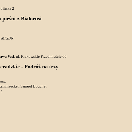
rbińska 2
 pieśni z Białorusi
um MKiDN.
ctwa Wsi
, ul. Krakowskie Przedmieście 66
ieradzkie - Podróż na trzy
ess:
etammaecker, Samuel Bouchet
pa