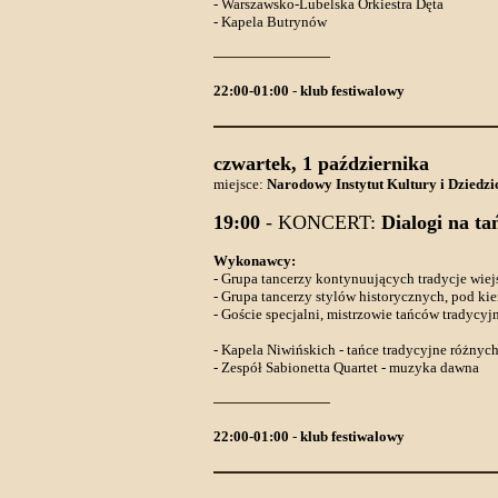
- Warszawsko-Lubelska Orkiestra Dęta
- Kapela Butrynów
22:00-01:00
-
klub festiwalowy
czwartek, 1 października
miejsce:
Narodowy Instytut Kultury i Dziedzi
19:00
- KONCERT:
Dialogi na ta
Wykonawcy:
- Grupa tancerzy kontynuujących tradycje wiej
- Grupa tancerzy stylów historycznych, pod k
- Goście specjalni, mistrzowie tańców tradycy
- Kapela Niwińskich - tańce tradycyjne różnyc
- Zespół Sabionetta Quartet - muzyka dawna
22:00-01:00
-
klub festiwalowy