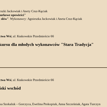
eszki Jackowiak i Anety Cruz-Kąciak
urkowe opowieści"
i słów"
. Wykonawcy: Agnieszka Jackowiak i Aneta Cruz-Kąciak
ctwa Wsi
, ul. Krakowskie Przedmieście 66
ursu dla młodych wykonawców "Stara Tradycja"
ctwa Wsi
, ul. Krakowskie Przedmieście 66
iski wschód
ka Szokaluk – Gorczyca, Ewelina Prokopiuk, Anna Szcześniak, Agata Turczyn