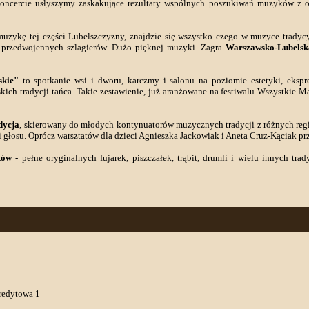
 koncercie usłyszymy zaskakujące rezultaty wspólnych poszukiwań muzyków 
muzykę tej części Lubelszczyzny, znajdzie się wszystko czego w muzyce tradyc
o przedwojennych szlagierów. Dużo pięknej muzyki. Zagra
Warszawsko-Lubelsk
skie"
to spotkanie wsi i dworu, karczmy i salonu na poziomie estetyki, ekspres
kich tradycji tańca. Takie zestawienie, już aranżowane na festiwalu Wszystkie M
dycja
, skierowany do młodych kontynuatorów muzycznych tradycji z różnych reg
 i głosu. Oprócz warsztatów dla dzieci Agnieszka Jackowiak i Aneta Cruz-Kąciak pr
tów
- pełne oryginalnych fujarek, piszczałek, trąbit, drumli i wielu innych tr
redytowa 1