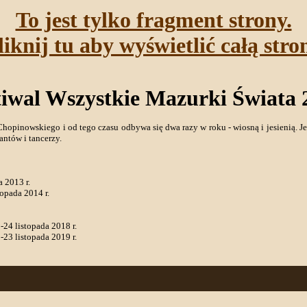
To jest tylko fragment strony.
liknij tu aby wyświetlić całą stro
tiwal Wszystkie Mazurki Świata 
hopinowskiego i od tego czasu odbywa się dwa razy w roku - wiosną i jesienią. J
ntów i tancerzy.
 2013 r.
opada 2014 r.
-24 listopada 2018 r.
-23 listopada 2019 r.