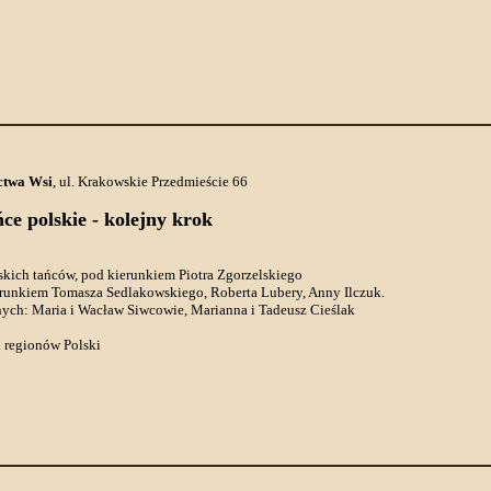
ctwa Wsi
, ul. Krakowskie Przedmieście 66
ńce polskie - kolejny krok
skich tańców, pod kierunkiem Piotra Zgorzelskiego
ierunkiem Tomasza Sedlakowskiego, Roberta Lubery, Anny Ilczuk.
jnych: Maria i Wacław Siwcowie, Marianna i Tadeusz Cieślak
h regionów Polski