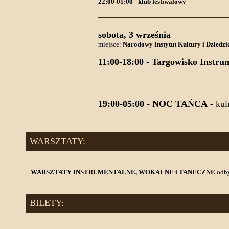
22:00-01:00
-
klub festiwalowy
sobota, 3 września
miejsce:
Narodowy Instytut Kultury i Dziedzi
11:00-18:00
-
Targowisko Instru
19:00-05:00
-
NOC TAŃCA
- kul
WARSZTATY:
WARSZTATY INSTRUMENTALNE, WOKALNE i TANECZNE
odby
BILETY: