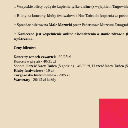
:: Wszystkie bilety będą do kupienia
tylko online
(z wyjątkiem Targowisk
:: Bilety na koncerty, kluby festiwalowe i Noc Tańca do kupienia za poś
:: Sprzedaż biletów na
Małe Mazurki
przez Państwowe Muzeum Etnograf
::
Konieczne jest wypełnienie online oświadczenia o stanie zdrowia 
wydarzenia.
Ceny biletów:
Koncerty
wtorek-czwartek
- 30/25 zł
Koncert w
piątek
- 40/35 zł
Sobota,
I część Nocy Tańca
(5 godzin) – 40/30 zł,
II część Nocy Tańca
(5
Kluby festiwalowe
- 10 zł
Targowisko Instrumentów
- 20/5 zł
Warsztaty
- 20/15 zł każdy