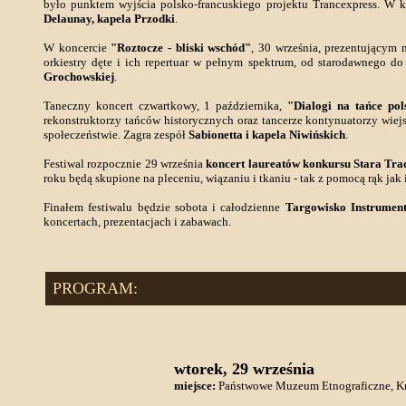
było punktem wyjścia polsko-francuskiego projektu Trancexpress. W
Delaunay, kapela Przodki
.
W koncercie
"Roztocze - bliski wschód"
, 30 września, prezentującym 
orkiestry dęte i ich repertuar w pełnym spektrum, od starodawnego d
Grochowskiej
.
Taneczny koncert czwartkowy, 1 października,
"Dialogi na tańce pol
rekonstruktorzy tańców historycznych oraz tancerze kontynuatorzy wiejs
społeczeństwie. Zagra zespół
Sabionetta i kapela Niwińskich
.
Festiwal rozpocznie 29 września
koncert laureatów konkursu Stara Tra
roku będą skupione na pleceniu, wiązaniu i tkaniu - tak z pomocą rąk jak
Finałem festiwalu będzie sobota i całodzienne
Targowisko Instrumen
koncertach, prezentacjach i zabawach.
PROGRAM:
wtorek, 29 września
miejsce:
Państwowe Muzeum Etnograficzne, K