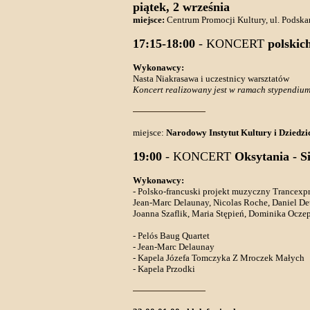
piątek, 2 września
miejsce:
Centrum Promocji Kultury, ul. Podska
17:15-18:00
- KONCERT
polskich
Wykonawcy:
Nasta Niakrasawa i uczestnicy warsztatów
Koncert realizowany jest w ramach stypendi
miejsce:
Narodowy Instytut Kultury i Dziedzi
19:00
- KONCERT
Oksytania - S
Wykonawcy:
- Polsko-francuski projekt muzyczny Trancexpr
Jean-Marc Delaunay, Nicolas Roche, Daniel D
Joanna Szaflik, Maria Stępień, Dominika Ocze
- Pelós Baug Quartet
- Jean-Marc Delaunay
- Kapela Józefa Tomczyka Z Mroczek Małych
- Kapela Przodki