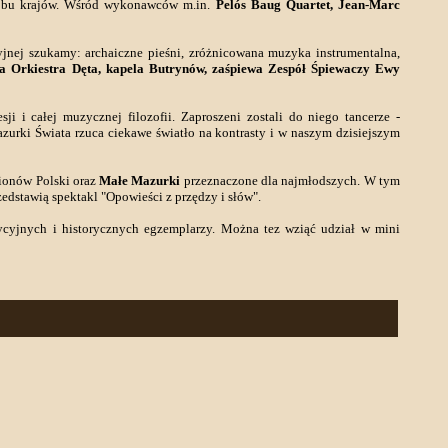
z obu krajów. Wśród wykonawców m.in.
Pelós Baug Quartet, Jean-Marc
yjnej szukamy: archaiczne pieśni, zróżnicowana muzyka instrumentalna,
a Orkiestra Dęta, kapela Butrynów, zaśpiewa Zespół Śpiewaczy Ewy
ji i całej muzycznej filozofii. Zaproszeni zostali do niego tancerze -
azurki Świata rzuca ciekawe światło na kontrasty i w naszym dzisiejszym
ionów Polski oraz
Małe Mazurki
przeznaczone dla najmłodszych. W tym
zedstawią spektakl "Opowieści z przędzy i słów".
adycyjnych i historycznych egzemplarzy. Można tez wziąć udział w mini