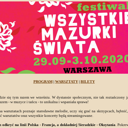
PROGRAM
|
WARSZTATY
|
BILETY
zie się tym razem we wrześniu. W dystansie społecznym, nie tak roztańczony j
em - w muzyce i tańcu - to unikalna i wspaniała sprawa!
na warsztatach poznaje starodawne melodie, uczy się grać na skrzypcach, bębnić,
ść warsztatów oraz wszystkie koncerty będą streamingowane.
 odkryć na linii Polska - Francja, a dokładniej Sieradzkie - Oksytania
. Pokre