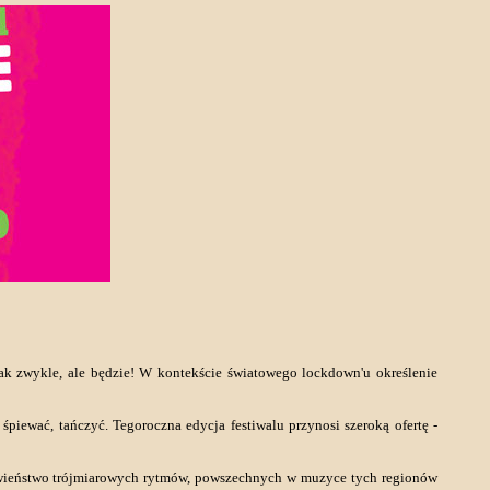
ak zwykle, ale będzie! W kontekście światowego lockdown'u określenie
 śpiewać, tańczyć. Tegoroczna edycja festiwalu przynosi szeroką ofertę -
wieństwo trójmiarowych rytmów, powszechnych w muzyce tych regionów