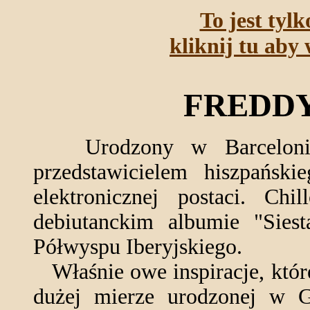
To jest tyl
kliknij tu aby 
FREDD
Urodzony w Barcelonie 
przedstawicielem hiszpański
elektronicznej postaci. Ch
debiutanckim albumie "Siest
Półwyspu Iberyjskiego.
Właśnie owe inspiracje, któr
dużej mierze urodzonej w G