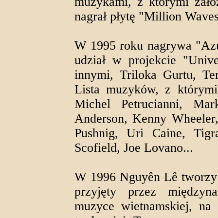
muzykami, z którymi zało
nagrał płytę "Million Waves
W 1995 roku nagrywa "Azu
udział w projekcie "Univ
innymi, Triloka Gurtu, Te
Lista muzyków, z którymi
Michel Petrucianni, Ma
Anderson, Kenny Wheeler,
Pushnig, Uri Caine, Tig
Scofield, Joe Lovano...
W 1996 Nguyên Lê tworzy "
przyjęty przez międzyn
muzyce wietnamskiej, na 