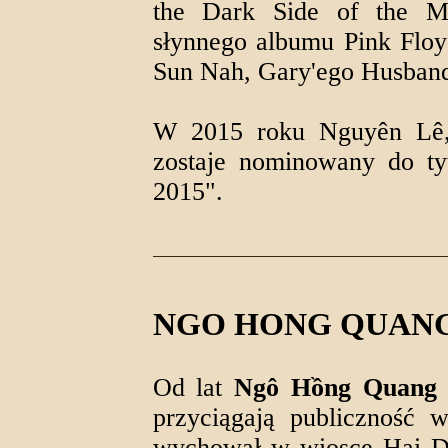
the Dark Side of the Mo
słynnego albumu Pink Flo
Sun Nah, Gary'ego Husband
W 2015 roku Nguyên Lê, o
zostaje nominowany do tyt
2015".
NGO HONG QUAN
Od lat
Ngô Hồng Quang i
przyciągają publiczność 
wychował w wiosce Hai 