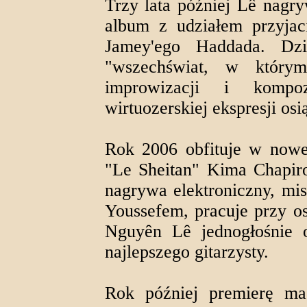
Trzy lata później Lê nagry
album z udziałem przyjac
Jamey'ego Haddada. Dz
"wszechświat, w którym 
improwizacji i kompoz
wirtuozerskiej ekspresji os
Rok 2006 obfituje w nowe
"Le Sheitan" Kima Chapiro
nagrywa elektroniczny, mi
Youssefem, pracuje przy o
Nguyên Lê jednogłośnie o
najlepszego gitarzysty.
Rok później premierę ma 