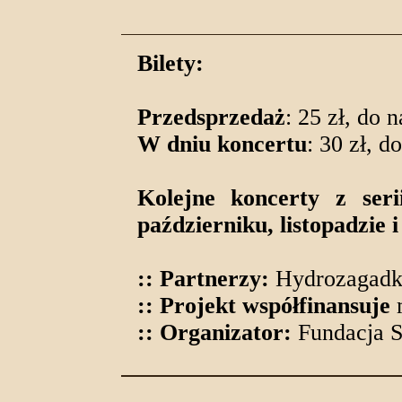
Bilety:
Przedsprzedaż
: 25 zł, do 
W dniu koncertu
: 30 zł, d
Kolejne koncerty z ser
październiku, listopadzie 
:: Partnerzy:
Hydrozagadka
:: Projekt współfinansuje
m
:: Organizator:
Fundacja Sz