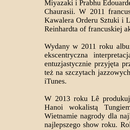
Miyazaki i Prabhu Edouard
Chaurasii. W 2011 francus
Kawalera Orderu Sztuki i L
Reinhardta of francuskiej a
Wydany w 2011 roku album
ekscentryczna interpretac
entuzjastycznie przyjęta p
też na szczytach jazzowyc
iTunes.
W 2013 roku Lê produku
Hanoi wokalistą Tungie
Wietnamie nagrody dla najl
najlepszego show roku. Rok