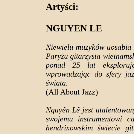
Artyści:
NGUYEN LE
Niewielu muzyków uosabia s
Paryżu gitarzysta wietnam
ponad 25 lat eksploruje
wprowadzając do sfery ja
świata.
(All About Jazz)
Nguyên Lê jest utalentowa
swojemu instrumentowi ca
hendrixowskim świecie gi