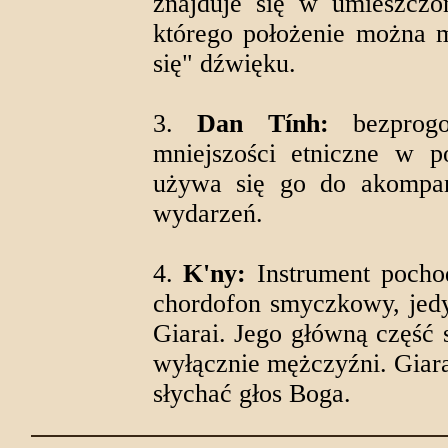
znajduje się w umieszcz
którego położenie można m
się" dźwięku.
3.
Dan Tính:
bezprogo
mniejszości etniczne w p
używa się go do akompan
wydarzeń.
4.
K'ny:
Instrument pocho
chordofon smyczkowy, jedy
Giarai. Jego główną część
wyłącznie mężczyźni. Giara
słychać głos Boga.