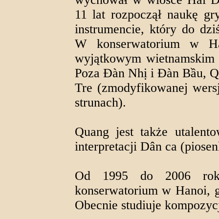
11 lat rozpoczął naukę g
instrumencie, który do dz
W konserwatorium w Ha
wyjątkowym wietnamskim in
Poza Đàn Nhị i Đàn Bầu, Q
Tre (zmodyfikowanej wersj
strunach).
Quang jest także utalent
interpretacji Dân ca (piosen
Od 1995 do 2006 rok
konserwatorium w Hanoi, g
Obecnie studiuje kompozyc