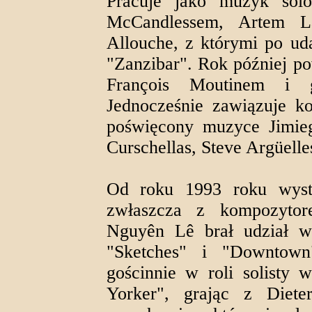
Pracuje jako muzyk sol
McCandlessem, Artem L
Allouche, z którymi po ud
"Zanzibar". Rok później pow
François Moutinem i 
Jednocześnie zawiązuje ko
poświęcony muzyce Jimieg
Curschellas, Steve Argüelle
Od roku 1993 roku wys
zwłaszcza z kompozyto
Nguyên Lê brał udział w 
"Sketches" i "Downtown
gościnnie w roli solisty
Yorker", grając z Diet