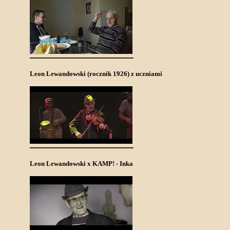
Leon Lewandowski (rocznik 1926) z uczniami
Leon Lewandowski x KAMP! - Inka