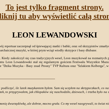
To jest tylko fragment strony.
liknij tu aby wyświetlić całą stro
LEON LEWANDOWSKI
wój repertuar zaczerpnął od śpiewającej matki i babki, oraz od skrzypistów zmarły
s archaicznej muzyki, w której prym wciąż wiodły skrzypce i basy dłubane.
. Kiedy zakończył się czas tradycyjnych wesel, Leon muzykował na rozmaitych
tu Leon Lewandowski stał się regularnym gościem Festiwalu Wszystkie Mazurk
ie "Dzika Muzyka - Basy znad Prosny" TVP Kultura oraz "Szlakiem Kolberga", w
raz podliczyć, ile latek muzykantem byłem. Sam się uczyłem na skrzypeczkach, co n
ek, to przygrywałem, jak chłopaków się naschodziło, dziewuch, i trzeba było na sk
onię dwurzędówkę, ale dobrze, mocno grała. Co my wesel naogrywali, to świat ni