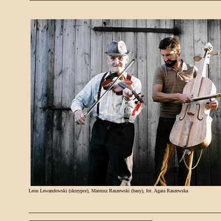
Leon Lewandowski (skrzypce), Mateusz Raszewski (basy), fot. Agata Raszewska