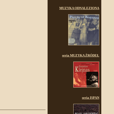
MUZYKA ODNALEZIONA
seria MUZYKA ŹRÓDEŁ
seria ISPAN