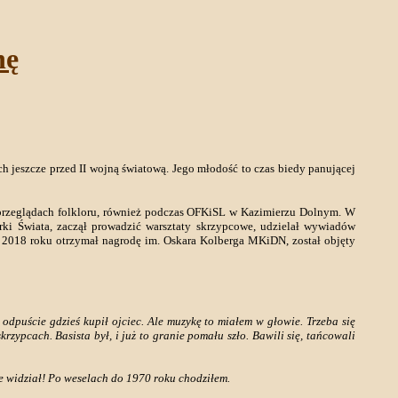
nę
ch jeszcze przed II wojną światową. Jego młodość to czas biedy panującej
 przeglądach folkloru, również podczas OFKiSL w Kazimierzu Dolnym. W
i Świata, zaczął prowadzić warsztaty skrzypcowe, udzielał wywiadów
 2018 roku otrzymał nagrodę im. Oskara Kolberga MKiDN, został objęty
a odpuście gdzieś kupił ojciec. Ale muzykę to miałem w głowie. Trzeba się
rzypcach. Basista był, i już to granie pomału szło. Bawili się, tańcowali
e widział! Po weselach do 1970 roku chodziłem.