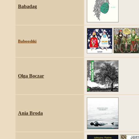
Babadag
Babooshki
Olga Boczar
Ania Broda