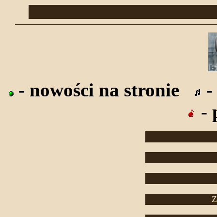
- nowości na stronie
-
- 
Z