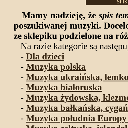
SPI
Mamy nadzieję, że
spis te
poszukiwanej muzyki. Docelo
ze sklepiku podzielone na róż
Na razie kategorie są następu
-
Dla dzieci
-
Muzyka polska
-
Muzyka ukraińska, łemko
-
Muzyka białoruska
-
Muzyka żydowska, klezm
-
Muzyka bałkańska, cygań
-
Muzyka południa Europy 