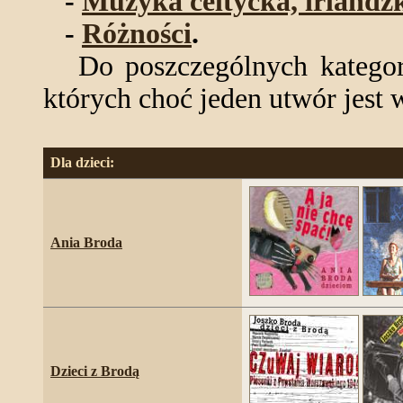
-
Muzyka celtycka, irlandzk
-
Różności
.
Do poszczególnych kategorii
których choć jeden utwór jest w
Dla dzieci:
Ania Broda
Dzieci z Brodą