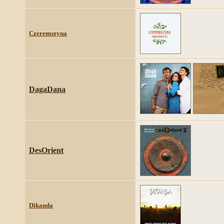
Czeremszyna
DagaDana
DesOrient
Dikanda